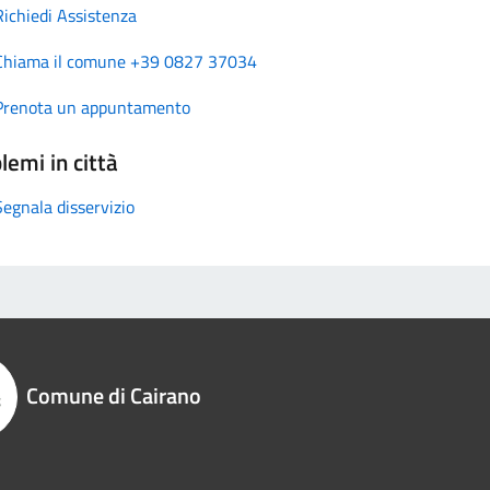
Richiedi Assistenza
Chiama il comune +39 0827 37034
Prenota un appuntamento
lemi in città
Segnala disservizio
Comune di Cairano