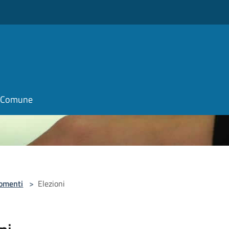
il Comune
omenti
>
Elezioni