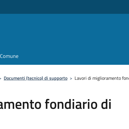
il Comune
>
Documenti (tecnico) di supporto
>
Lavori di miglioramento fond
ramento fondiario di