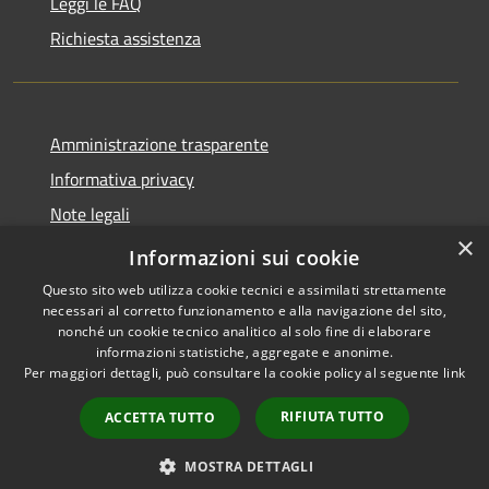
Leggi le FAQ
Richiesta assistenza
Amministrazione trasparente
Informativa privacy
Note legali
×
Dichiarazione di accessibilità
Informazioni sui cookie
Questo sito web utilizza cookie tecnici e assimilati strettamente
necessari al corretto funzionamento e alla navigazione del sito,
nonché un cookie tecnico analitico al solo fine di elaborare
informazioni statistiche, aggregate e anonime.
RSS
Copyright © 2026 • Comune di
Per maggiori dettagli, può consultare la cookie policy al seguente
link
Accessibilità
Cairano • Powered by
Privacy
Municipium
Accesso
•
RIFIUTA TUTTO
ACCETTA TUTTO
Cookie
redazione
Mappa del sito
MOSTRA DETTAGLI