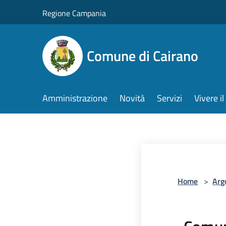
Salta al contenuto principale
Regione Campania
Comune di Cairano
Amministrazione
Novità
Servizi
Vivere 
Home
>
Arg