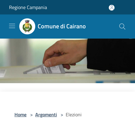
Salta al contenuto principale
Regione Campania
Comune di Cairano
Home
>
Argomenti
>
Elezioni