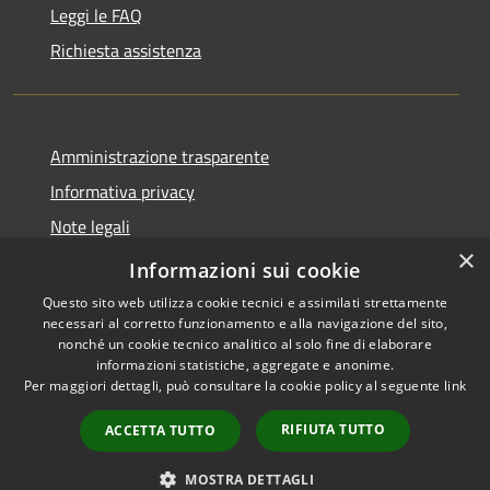
Leggi le FAQ
Richiesta assistenza
Amministrazione trasparente
Informativa privacy
Note legali
×
Dichiarazione di accessibilità
Informazioni sui cookie
Questo sito web utilizza cookie tecnici e assimilati strettamente
necessari al corretto funzionamento e alla navigazione del sito,
nonché un cookie tecnico analitico al solo fine di elaborare
informazioni statistiche, aggregate e anonime.
RSS
Copyright © 2026 • Comune di
Per maggiori dettagli, può consultare la cookie policy al seguente
link
Accessibilità
Cairano • Powered by
Privacy
Municipium
Accesso
•
RIFIUTA TUTTO
ACCETTA TUTTO
Cookie
redazione
Mappa del sito
MOSTRA DETTAGLI