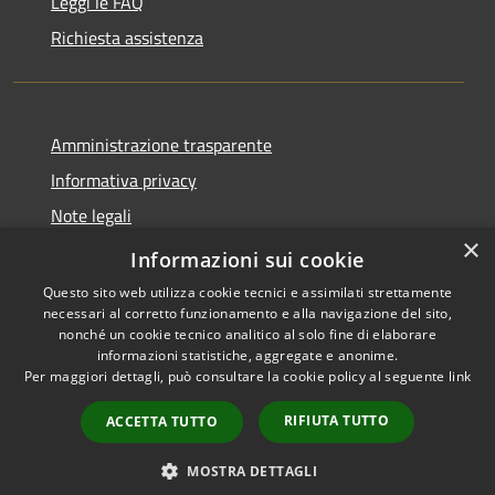
Leggi le FAQ
Richiesta assistenza
Amministrazione trasparente
Informativa privacy
Note legali
×
Dichiarazione di accessibilità
Informazioni sui cookie
Questo sito web utilizza cookie tecnici e assimilati strettamente
necessari al corretto funzionamento e alla navigazione del sito,
nonché un cookie tecnico analitico al solo fine di elaborare
informazioni statistiche, aggregate e anonime.
RSS
Copyright © 2026 • Comune di
Per maggiori dettagli, può consultare la cookie policy al seguente
link
Accessibilità
Cairano • Powered by
Privacy
Municipium
Accesso
•
RIFIUTA TUTTO
ACCETTA TUTTO
Cookie
redazione
Mappa del sito
MOSTRA DETTAGLI