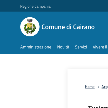
Salta al contenuto principale
Regione Campania
Comune di Cairano
Amministrazione
Novità
Servizi
Vivere 
Home
>
Arg