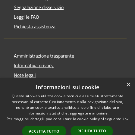
Segnalazione disservizio
Leggi le FAQ
Richiesta assistenza
Amministrazione trasparente
Informativa privacy
Note legali
×
Dichiarazione di accessibilità
Informazioni sui cookie
Questo sito web utilizza cookie tecnici e assimilati strettamente
necessari al corretto funzionamento e alla navigazione del sito,
nonché un cookie tecnico analitico al solo fine di elaborare
informazioni statistiche, aggregate e anonime.
RSS
Copyright © 2026 • Comune di
Per maggiori dettagli, può consultare la cookie policy al seguente
link
Accessibilità
Cairano • Powered by
Privacy
Municipium
Accesso
•
RIFIUTA TUTTO
ACCETTA TUTTO