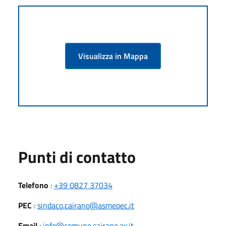
Visualizza in Mappa
Punti di contatto
Telefono
:
+39 0827 37034
PEC
:
sindaco.cairano@asmepec.it
Email
:
info@comune.cairano.av.it