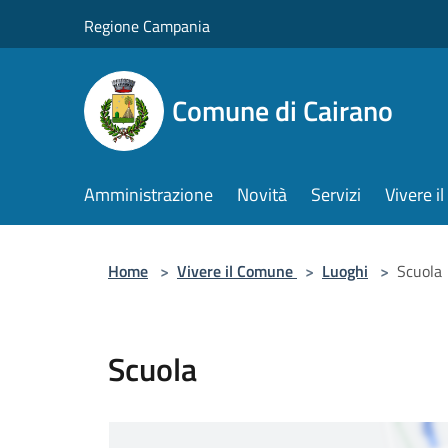
Salta al contenuto principale
Regione Campania
Comune di Cairano
Amministrazione
Novità
Servizi
Vivere 
Home
>
Vivere il Comune
>
Luoghi
>
Scuola
Scuola