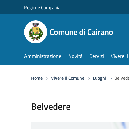
Salta al contenuto principale
Regione Campania
Comune di Cairano
Amministrazione
Novità
Servizi
Vivere 
Home
>
Vivere il Comune
>
Luoghi
>
Belved
Belvedere