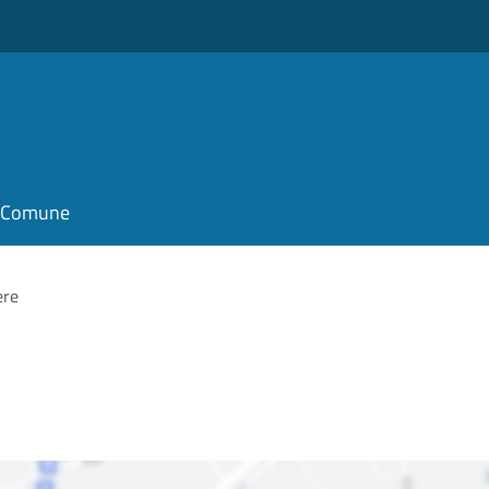
il Comune
ere