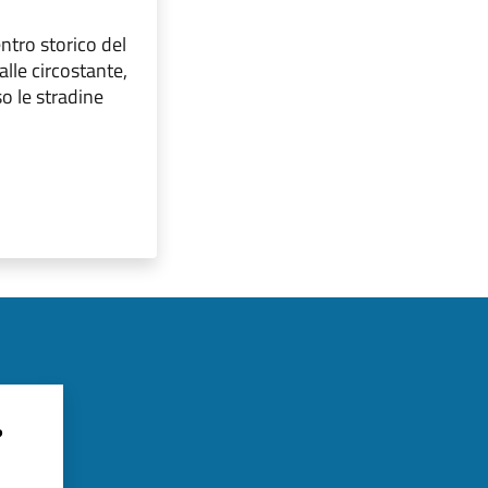
entro storico del
lle circostante,
o le stradine
?