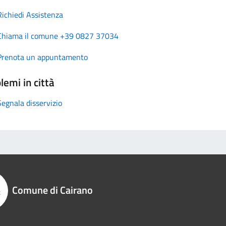
Richiedi Assistenza
Chiama il comune +39 0827 37034
Prenota un appuntamento
lemi in città
Segnala disservizio
Comune di Cairano