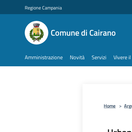
Salta al contenuto principale
Regione Campania
Comune di Cairano
Amministrazione
Novità
Servizi
Vivere 
Home
>
Arg